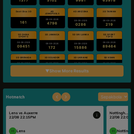
1377
5102
9981
63978
Devil Dice 3D
4D
4D ARIZONA
3D TAIWAN
JOWOPOOLS
08-08-2026
08-08-2026
08-08-2026
161
4796
0286
219
5D CHINA
3D JAMAICA
5D SRI LANKA
5D SPORT
SPORTS
TOTO
08-08-2026
08-08-2026
08-08-2026
08-08-2026
09451
89464
172
15886
3D GRENADA
3D ECUADOR
3D UKRAINE
5D XSMN
09-08-2026
08-08-2026
08-08-2026
08-08-2026
072
439
128
09039
▼
Show More Results
5D XSMT
3D BARBADOS
3D SAINT
3D SPAIN
LUCIA
09-08-2026
08-08-2026
09-08-2026
08-08-2026
488
57130
092
455
Hotmatch
3D DOMINICA
3D
3D INDIANA
3D KANSAS
CONNECTICUT
08-08-2026
09-08-2026
09-08-2026
08-08-2026
Lens vs Auxerre
Nottingh... vs
852
727
870
333
i
22/08 22:15PM
22/08 22:00
3D IDAHO
3D LOUISIANA
3D MARYLAND
5D MARYLAND
H
Lens
H
Nottingh
08-08-2026
08-08-2026
08-08-2026
08-08-2026