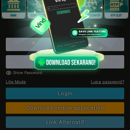
Silahkan login untuk mulai bermain
Show Password
Lite Mode
Lupa password?
Login
Download mobile application
Link Alternatif