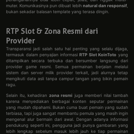
08-08-2026
08-08-2026
08-08-2026
08-08-2026
muter. Komunikasinya pun dibuat lebih
natural dan responsif
,
0235
2641
801
635
bukan sekadar balasan template yang terasa dingin.
4D INDIANA
3D COLORADO
3D FLORIDA
4D FLORIDA
09-08-2026
08-08-2026
09-08-2026
09-08-2026
6393
701
157
2721
RTP Slot & Zona Resmi dari
Provider
4D LOUISIANA
3D MICHIGAN
3D OHIO
4D
MASSACHUSET
TS
Transparansi jadi salah satu hal penting yang selalu dijaga,
08-08-2026
08-08-2026
09-08-2026
08-08-2026
4868
8169
138
618
termasuk dalam penyajian informasi
RTP Slot KoinToto
yang
ditampilkan secara terbuka dan bersumber langsung dari
3D NEWYORK
4D MICHIGAN
3D OKLAHOMA
3D PCSO
provider game resmi. Semua permainan berjalan melalui
08-08-2026
09-08-2026
08-08-2026
08-08-2026
sistem dan server milik provider terkait, jadi alurnya tetap
638
8127
271
476
mengikuti data asli tanpa campur tangan yang bikin pemain
ragu.
3D TENNESSEE
4D NEW
3D TEXAS
4D OHIO
MEXICO
08-08-2026
09-08-2026
09-08-2026
08-08-2026
Selain itu, kehadiran
zona resmi
juga memberi nilai tambah
4456
474
195
2145
karena menyediakan berbagai konten seputar permainan
yang mudah dipahami. Bukan cuma buat pemain yang sudah
4D IOWA
3D
4D MARYLAND
4D NEW YORK
WASHINGTON
terbiasa, tapi juga sangat membantu pemula yang masih ingin
08-08-2026
09-08-2026
08-08-2026
08-08-2026
mengenal alur bermain dari awal. Dengan adanya informasi
440
1029
3741
1896
pendukung seperti ini, pengguna jadi punya gambaran yang
lebih lengkap sebelum masuk lebih jauh ke tiap permainan
4D PUERTO
4D RHODE
4D VERMONT
4D
RICO
ISLAND
WASHINGTON