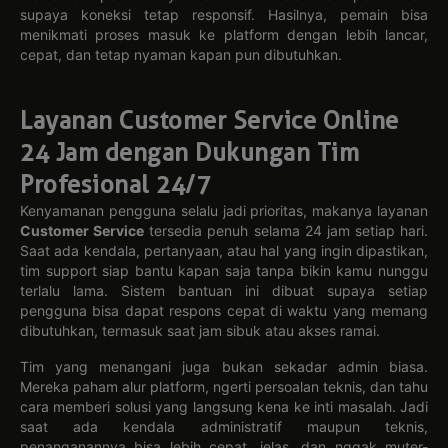
supaya koneksi tetap responsif. Hasilnya, pemain bisa
08-08-2026
08-08-2026
09-08-2026
08-08-2026
6880
3740
8387
2924
menikmati proses masuk ke platform dengan lebih lancar,
cepat, dan tetap nyaman kapan pun dibutuhkan.
4D MISSOURI
4D NEWJERSEY
4D OREGON
4D
PENNSYLVANIA
09-08-2026
08-08-2026
09-08-2026
08-08-2026
9991
9506
3494
3787
Layanan Customer Service Online
24 Jam dengan Dukungan Tim
4D TRINIDAD
4D VIRGINIA
4D
5D
CONNECTICUT
SAIGONTOTO
08-08-2026
08-08-2026
09-08-2026
08-08-2026
Profesional 24/7
3152
48541
7580
4402
Kenyamanan pengguna selalu jadi prioritas, makanya layanan
4D ILLINOIS
4D SOUTH
4D TENNESSEE
5D FLORIDA
Customer Service
tersedia penuh selama 24 jam setiap hari.
CAROLINA
Saat ada kendala, pertanyaan, atau hal yang ingin dipastikan,
09-08-2026
08-08-2026
09-08-2026
09-08-2026
2507
3490
4280
77198
tim support siap bantu kapan saja tanpa bikin kamu nunggu
terlalu lama. Sistem bantuan ini dibuat supaya setiap
5D GEORGIA
4D TEXAS
4D ARKANSAS
5D GERMANY
pengguna bisa dapat respons cepat di waktu yang memang
08-08-2026
09-08-2026
08-08-2026
08-08-2026
dibutuhkan, termasuk saat jam sibuk atau akses ramai.
72795
9276
9408
21934
Tim yang menangani juga bukan sekadar admin biasa.
5D TAIPEI101
5D XSMB
4D CALIFORNIA
3D ARIZONA
Mereka paham alur platform, ngerti persoalan teknis, dan tahu
08-08-2026
08-08-2026
08-08-2026
08-08-2026
76069
04922
0744
721
cara memberi solusi yang langsung kena ke inti masalah. Jadi
saat ada kendala administratif maupun teknis,
4D DELAWARE
4D IDAHO
3D ARKANSAS
3D CALIFORNIA
penanganannya bisa lebih cepat, jelas, dan nggak muter-