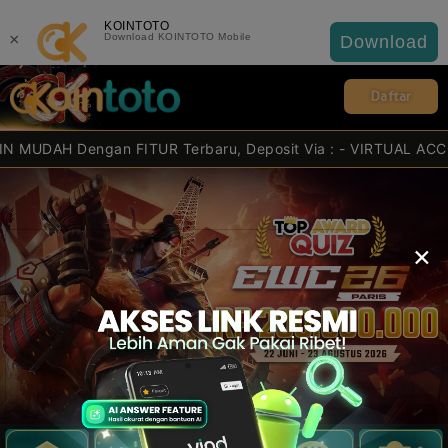
KOINTOTO
×
Download KOINTOTO Mobile
Download
Daftar
engan FITUR Terbaru, Deposit Via : - VIRTUAL ACCOUNT - E-W
×