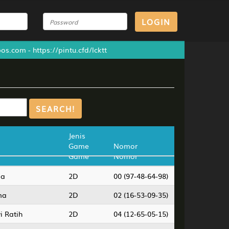
LOGIN
ttps://pintu.cfd/lcktt
Jenis
Game
Jenis
Nomor
Game
Nomor
na
2D
00 (97-48-64-98)
ma
2D
02 (16-53-09-35)
i Ratih
2D
04 (12-65-05-15)