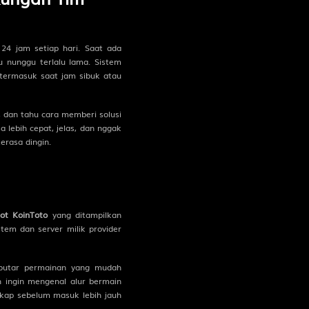
arung - Siti
2D
92 (95-47-62-97)
24 jam setiap hari. Saat ada
2D
95 (92-01-65-51)
u nunggu terlalu lama. Sistem
2D
96 (98-14-63-64)
 termasuk saat jam sibuk atau
2D
97 (00-42-11-92)
, dan tahu cara memberi solusi
2D
99 (91-30-60-80)
 lebih cepat, jelas, dan nggak
erasa dingin.
3D
000
3D
001
3D
002
ot KoinToto
yang ditampilkan
3D
004
tem dan server milik provider
3D
005
putar permainan yang mudah
3D
490
 ingin mengenal alur bermain
gkap sebelum masuk lebih jauh
3D
099