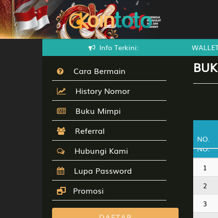
Nottingh... vs Leeds Un...
i
22/08 22:00PM
H
Nottingham Forest
baru, Deposit Via : - VIRTUAL ACCOUNT - E-WALLET - QRIS (SCAN 
Info Terkini:
W
Leeds United
BUK
0.25
HDP
-0.25
1.00
Odds
-1.13
Cara Bermain
PLAY
History Nomor
Udinese vs Como
i
Buku Mimpi
22/08 23:30PM
Referral
H
Udinese
NO.
W
Como
NO.
Hubungi Kami
0.50
HDP
-0.50
1.01
Odds
-1.14
1
Lupa Password
PLAY
2
Promosi
3
Hull Cit... vs Manchest...
i
22/08 19:30PM
DAFTAR