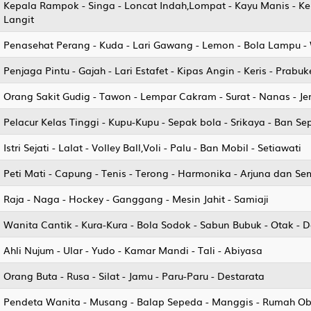
Kepala Rampok - Singa - Loncat Indah,Lompat - Kayu Manis - Ker
Langit
Penasehat Perang - Kuda - Lari Gawang - Lemon - Bola Lampu -
Penjaga Pintu - Gajah - Lari Estafet - Kipas Angin - Keris - Prabu
Orang Sakit Gudig - Tawon - Lempar Cakram - Surat - Nanas - 
Pelacur Kelas Tinggi - Kupu-Kupu - Sepak bola - Srikaya - Ban S
Istri Sejati - Lalat - Volley Ball,Voli - Palu - Ban Mobil - Setiawati
Peti Mati - Capung - Tenis - Terong - Harmonika - Arjuna dan S
Raja - Naga - Hockey - Ganggang - Mesin Jahit - Samiaji
Wanita Cantik - Kura-Kura - Bola Sodok - Sabun Bubuk - Otak - 
Ahli Nujum - Ular - Yudo - Kamar Mandi - Tali - Abiyasa
Orang Buta - Rusa - Silat - Jamu - Paru-Paru - Destarata
Pendeta Wanita - Musang - Balap Sepeda - Manggis - Rumah O