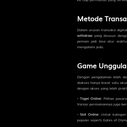
Brentfor... vs Tottenha...
i
23/08 00:30AM
52
Metode Transak
H
Brentford
53
W
Tottenham Hotspur
54
Dalam urusan transaksi digital
withdraw
yang disusun dengan
0.00
HDP
0.00
-1.28
Odds
1.11
55
pemain jadi bisa atur wakt
mengalami jeda.
PLAY
56
Porto vs Alverca
57
i
Game Unggulan 
10/08 00:00AM
58
H
Porto
Dengan pengalaman lebih dar
59
diakses hanya lewat satu akun
W
Alverca
dengan akses yang lebih prak
60
-2.00
HDP
2.00
1.03
Odds
-1.16
- Togel Online:
Pilihan pasara
61
Variasi permainannya juga ber
PLAY
62
- Slot Online:
Untuk kategori 
Racing S... vs Villarre...
i
populer seperti Gates of Olym
16/08 22:00PM
63