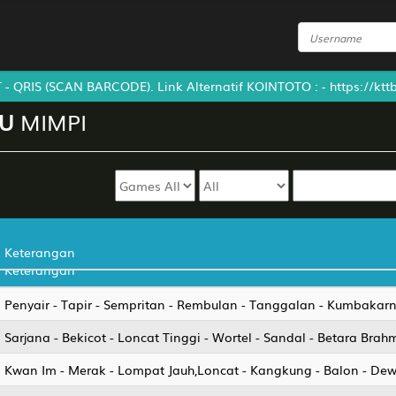
BARCODE). Link Alternatif KOINTOTO : - https://kttbos.com - h
U
MIMPI
Keterangan
Keterangan
Penyair - Tapir - Sempritan - Rembulan - Tanggalan - Kumbakar
Sarjana - Bekicot - Loncat Tinggi - Wortel - Sandal - Betara Brah
Kwan Im - Merak - Lompat Jauh,Loncat - Kangkung - Balon - Dew