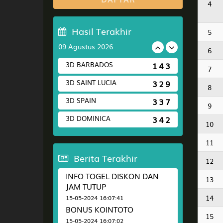
4
H
Hull City
Hasil Terakhir
W
Manchester United
5
09 Agustus 2026
1.25
HDP
-1.25
-1.12
Odds
-1.01
6
3D BARBADOS
1
4
3
PLAY
7
3D SAINT LUCIA
3
2
9
8
Sevilla vs Rayo Val...
i
16/08 22:00PM
3D SPAIN
3
3
7
9
H
Sevilla
3D DOMINICA
3
4
2
10
W
Rayo Vallecano
11
-0.25
HDP
0.25
1.07
Odds
-1.05
Berita Terakhir
12
PLAY
INFO TOGEL DISKON DAN
13
JAM TUTUP
Celta Vi... vs Osasuna
i
16/08 22:00PM
14
15-05-2024 16:07:41
BONUS KOINTOTO
H
Celta Vigo
15
15-05-2024 16:07:02